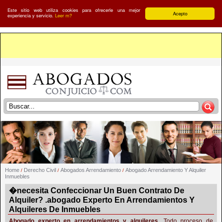
Este sitio web utiliza cookies para ofrecerle una mejor
Acepto
experiencia y servicio.
Leer m?
Home
Derecho Civil
Abogados Arrendamiento
Abogado Arrendamiento Y Alquiler
/
/
/
Inmuebles
�necesita Confeccionar Un Buen Contrato De
Alquiler? .abogado Experto En Arrendamientos Y
Alquileres De Inmuebles
Abogado experto en arrendamientos y alquileres
. Todo proceso de