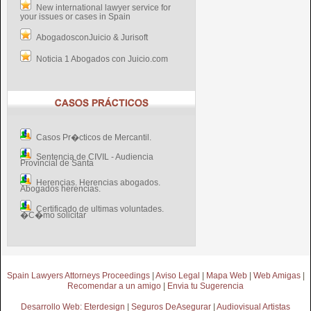
New international lawyer service for
your issues or cases in Spain
AbogadosconJuicio & Jurisoft
Noticia 1 Abogados con Juicio.com
Casos Pr�cticos de Mercantil.
Sentencia de CIVIL - Audiencia
Provincial de Santa
Herencias. Herencias abogados.
Abogados herencias.
Certificado de ultimas voluntades.
�C�mo solicitar
Spain Lawyers Attorneys Proceedings
|
Aviso Legal
|
Mapa Web
|
Web Amigas
|
Recomendar a un amigo
|
Envia tu Sugerencia
Desarrollo Web: Eterdesign
|
Seguros DeAsegurar
|
Audiovisual Artistas